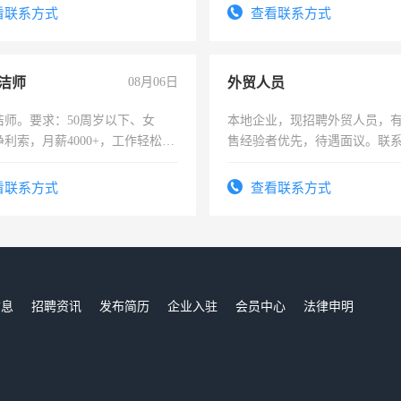
-3个月，转正后交纳五险，
看联系方式
查看联系方式
洁师
08月06日
外贸人员
洁师。要求：50周岁以下、女
本地企业，现招聘外贸人员，
利索，月薪4000+，工作轻松，
售经验者优先，待遇面议。联
活，不需坐班，适合宝妈、全职
。
看联系方式
查看联系方式
信息
招聘资讯
发布简历
企业入驻
会员中心
法律申明
们