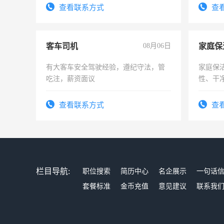
宿，免费发放劳保用品，两班倒，每月
试用期1
查看联系方式
查
25号准时发放工资，工作时间10小时
客车司机
08月06日
家庭保
有大客车安全驾驶经验，遵纪守法，管
家庭保
吃注，薪资面议
性、干净
时间灵
太太等
查看联系方式
查
栏目导航:
职位搜索
简历中心
名企展示
一句话
套餐标准
金币充值
意见建议
联系我