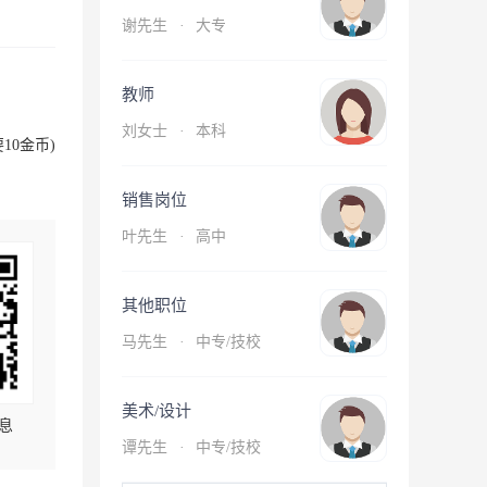
谢先生
·
大专
教师
刘女士
·
本科
10金币)
销售岗位
叶先生
·
高中
其他职位
马先生
·
中专/技校
美术/设计
息
谭先生
·
中专/技校