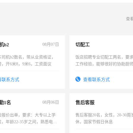
查
机b2
08月07日
切配工
车司机b2数名，带从业资格证，
饭店招聘专业切配工两名，要
，开6米8，9米6，工资面议
工作经验，能够很好的协助厨
作。包吃住，每月有公休，工资35
4500。
看联系方式
查看联系方式
勤1名
08月06日
售后客服
险报价出单，要求：大专以上学
售后客服20名，女性，20-30
，年龄22-35岁之间，熟悉电脑
休，国家节假日休息
工作态度认真，具有团队精神，