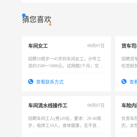
猜您喜欢
车间女工
08月07日
货车司
招聘18周岁一45岁的车间女工，计件工
招聘货
资约3500一5000元，试用期2个月，交五
吃苦耐劳
险，有年薪假，年底福利
查看联系方式
查
车间流水线操作工
08月07日
车险内
招聘车间工人(男)20名，要求：20-40周
负责车
岁，电焊工10人，身体健康，无不良嗜
历，女性
好。薪资：4500-7000元，标准八人间住
操作，